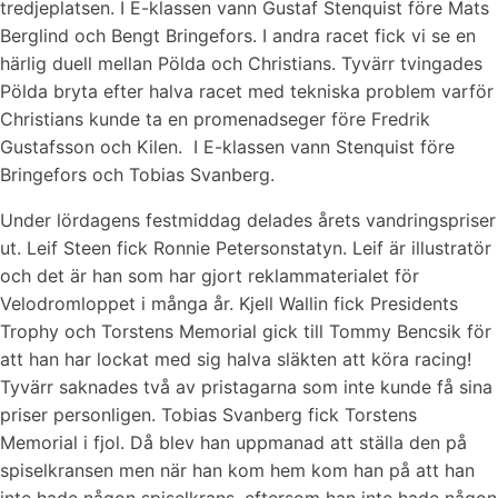
tredjeplatsen. I E-klassen vann Gustaf Stenquist före Mats
Berglind och Bengt Bringefors. I andra racet fick vi se en
härlig duell mellan Pölda och Christians. Tyvärr tvingades
Pölda bryta efter halva racet med tekniska problem varför
Christians kunde ta en promenadseger före Fredrik
Gustafsson och Kilen. I E-klassen vann Stenquist före
Bringefors och Tobias Svanberg.
Under lördagens festmiddag delades årets vandringspriser
ut. Leif Steen fick Ronnie Petersonstatyn. Leif är illustratör
och det är han som har gjort reklammaterialet för
Velodromloppet i många år. Kjell Wallin fick Presidents
Trophy och Torstens Memorial gick till Tommy Bencsik för
att han har lockat med sig halva släkten att köra racing!
Tyvärr saknades två av pristagarna som inte kunde få sina
priser personligen. Tobias Svanberg fick Torstens
Memorial i fjol. Då blev han uppmanad att ställa den på
spiselkransen men när han kom hem kom han på att han