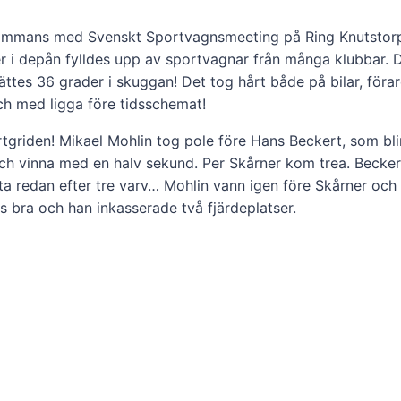
llsammans med Svenskt Sportvagnsmeeting på Ring Knutstorp
i depån fylldes upp av sportvagnar från många klubbar. Det 
ttes 36 grader i skuggan! Det tog hårt både på bilar, föra
ch med ligga före tidsschemat!
griden! Mikael Mohlin tog pole före Hans Beckert, som blir
ch vinna med en halv sekund. Per Skårner kom trea. Beckert
ryta redan efter tre varv… Mohlin vann igen före Skårner 
es bra och han inkasserade två fjärdeplatser.