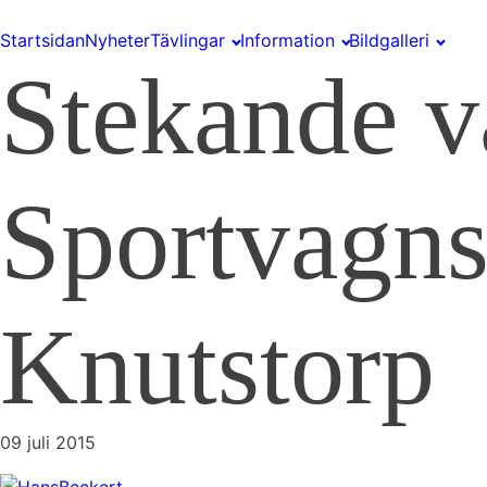
Startsidan
Nyheter
Tävlingar
Information
Bildgalleri
Stekande v
Sportvagns
Knutstorp
09 juli 2015