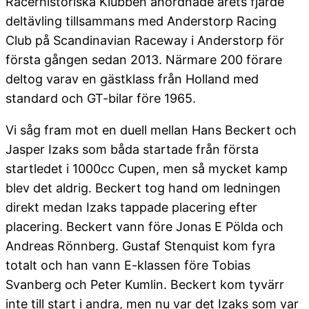
Racerhistoriska Klubben anordnade årets fjärde
deltävling tillsammans med Anderstorp Racing
Club på Scandinavian Raceway i Anderstorp för
första gången sedan 2013. Närmare 200 förare
deltog varav en gästklass från Holland med
standard och GT-bilar före 1965.
Vi såg fram mot en duell mellan Hans Beckert och
Jasper Izaks som båda startade från första
startledet i 1000cc Cupen, men så mycket kamp
blev det aldrig. Beckert tog hand om ledningen
direkt medan Izaks tappade placering efter
placering. Beckert vann före Jonas E Pölda och
Andreas Rönnberg. Gustaf Stenquist kom fyra
totalt och han vann E-klassen före Tobias
Svanberg och Peter Kumlin. Beckert kom tyvärr
inte till start i andra, men nu var det Izaks som var