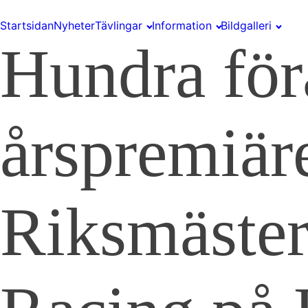
Startsidan
Nyheter
Tävlingar
Information
Bildgalleri
Hundra för
årspremiär
Riksmäster