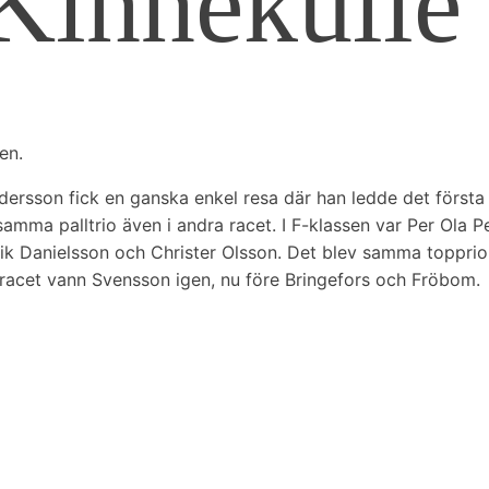
Kinnekulle
en.
sson fick en ganska enkel resa där han ledde det första race
e samma palltrio även i andra racet. I F-klassen var Per Ol
ik Danielsson och Christer Olsson. Det blev samma topprio 
racet vann Svensson igen, nu före Bringefors och Fröbom.