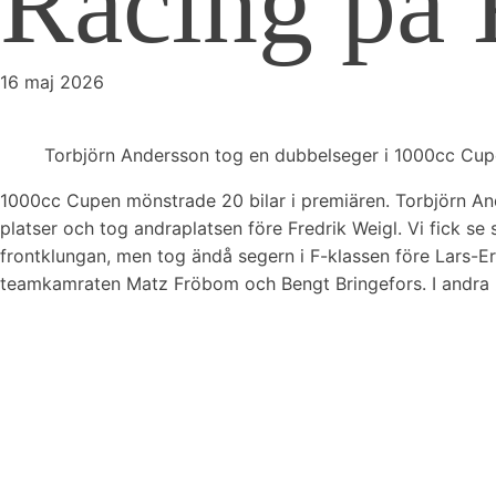
Racing på 
16 maj 2026
Torbjörn Andersson tog en dubbelseger i 1000cc Cup
1000cc Cupen mönstrade 20 bilar i premiären. Torbjörn Ander
platser och tog andraplatsen före Fredrik Weigl. Vi fick s
frontklungan, men tog ändå segern i F-klassen före Lars-Er
teamkamraten Matz Fröbom och Bengt Bringefors. I andra 