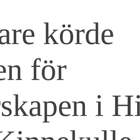
are körde
en för
skapen i Hi