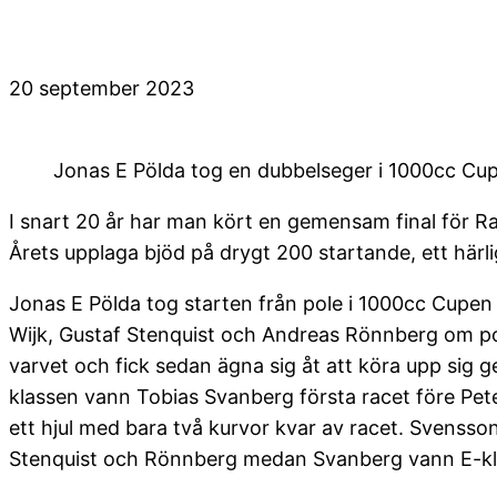
20 september 2023
Jonas E Pölda tog en dubbelseger i 1000cc Cu
I snart 20 år har man kört en gemensam final för R
Årets upplaga bjöd på drygt 200 startande, ett här
Jonas E Pölda tog starten från pole i 1000cc Cup
Wijk, Gustaf Stenquist och Andreas Rönnberg om posi
varvet och fick sedan ägna sig åt att köra upp sig g
klassen vann Tobias Svanberg första racet före Pet
ett hjul med bara två kurvor kvar av racet. Svensson
Stenquist och Rönnberg medan Svanberg vann E-kla