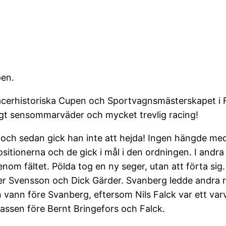
pen.
acerhistoriska Cupen och Sportvagnsmästerskapet i F
ligt sensommarväder och mycket trevlig racing!
en och sedan gick han inte att hejda! Ingen hängde
tionerna och de gick i mål i den ordningen. I andra r
enom fältet. Pölda tog en ny seger, utan att förta sig
er Svensson och Dick Gärder. Svanberg ledde andra r
 vann före Svanberg, eftersom Nils Falck var ett var
ssen före Bernt Bringefors och Falck.