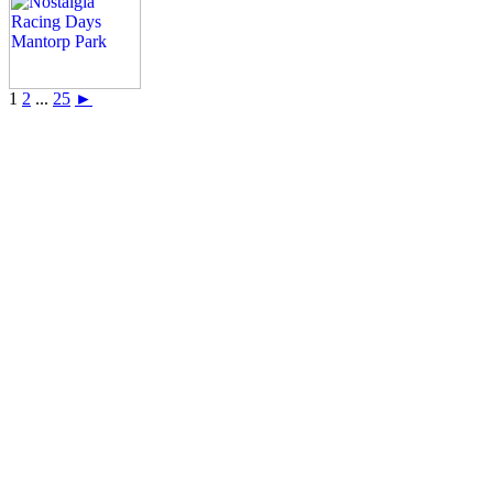
1
2
...
25
►