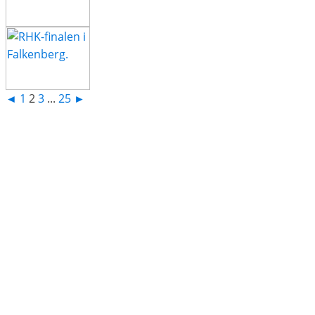
◄
1
2
3
...
25
►