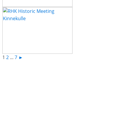
1
2
...
7
►