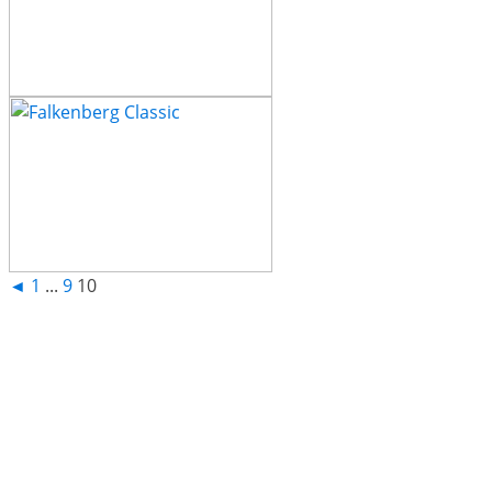
◄
1
...
9
10