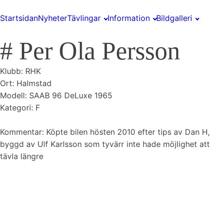
Startsidan
Nyheter
Tävlingar
Information
Bildgalleri
#
Per Ola Persson
Klubb:
RHK
Ort:
Halmstad
Modell: SAAB 96 DeLuxe 1965
Kategori: F
Kommentar: Köpte bilen hösten 2010 efter tips av Dan H,
byggd av Ulf Karlsson som tyvärr inte hade möjlighet att
tävla längre