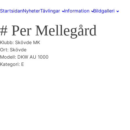
Startsidan
Nyheter
Tävlingar
Information
Bildgalleri
#
Per Mellegård
Klubb:
Skövde MK
Ort:
Skövde
Modell: DKW AU 1000
Kategori: E