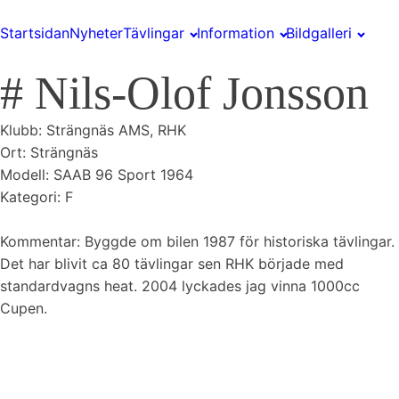
Startsidan
Nyheter
Tävlingar
Information
Bildgalleri
#
Nils-Olof Jonsson
Klubb:
Strängnäs AMS, RHK
Ort:
Strängnäs
Modell: SAAB 96 Sport 1964
Kategori: F
Kommentar: Byggde om bilen 1987 för historiska tävlingar.
Det har blivit ca 80 tävlingar sen RHK började med
standardvagns heat. 2004 lyckades jag vinna 1000cc
Cupen.