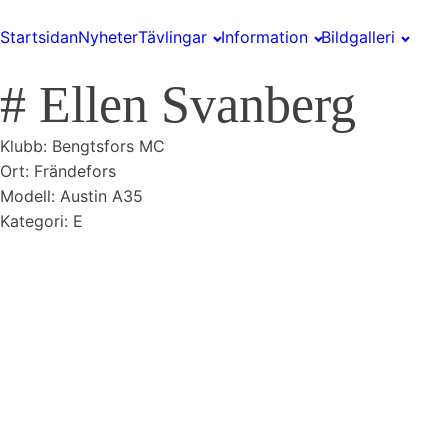
Startsidan
Nyheter
Tävlingar
Information
Bildgalleri
#
Ellen Svanberg
Klubb:
Bengtsfors MC
Ort:
Frändefors
Modell: Austin A35
Kategori: E