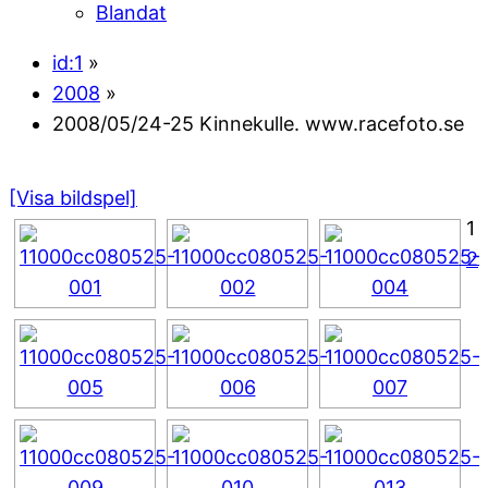
Blandat
id:1
»
2008
»
2008/05/24-25 Kinnekulle. www.racefoto.se
[Visa bildspel]
1
2